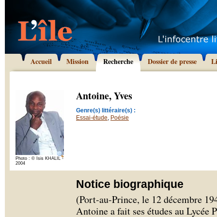
Accueil
Mission
Recherche
Dossier de presse
L
Antoine, Yves
Genre(s) littéraire(s) :
Essai-étude
,
Poésie
Photo : © Isis KHALIL -
2004
Notice biographique
(Port-au-Prince, le 12 décembre 1941
Antoine a fait ses études au Lycée Pé