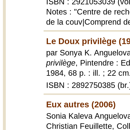
ISBN : 2921053039 (vol.
Notes : "Centre de reche
de la couv|Comprend de
Le Doux privilège (1
par Sonya K. Anguelova ;
privilège
, Pintendre : E
1984, 68 p. : ill. ; 22 cm
ISBN : 2892750385 (br.
Eux autres (2006)
Sonia Kaleva Anguelov
Christian Feuillette, Co