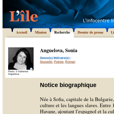
Accueil
Mission
Recherche
Dossier de presse
L
Anguelova, Sonia
Genre(s) littéraire(s) :
Nouvelle
,
Poésie
,
Roman
Photo: © Katherine
Anguelova
Notice biographique
Née à Sofia, capitale de la Bulgarie
culture et les langues slaves. Entre 
Havane, ajoutant l'espagnol et la cu