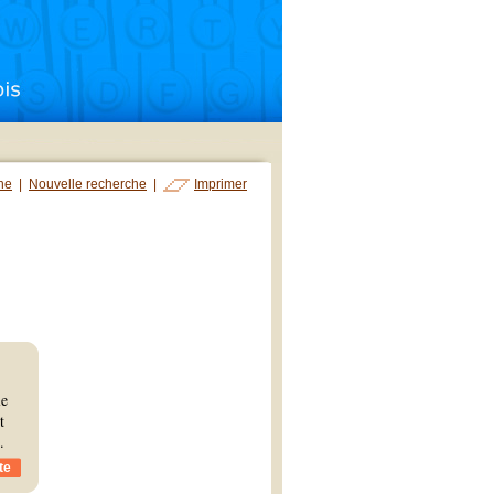
che
|
Nouvelle recherche
|
Imprimer
le
t
.
te