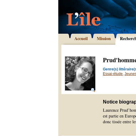
Accueil
Mission
Recherc
Prud'homme
Genre(s) littéraire(s
Essai-étude
,
Jeune
Notice biogra
Laurence Prud’homm
est partie en Europe
donc tissée entre l