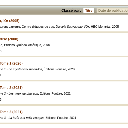
Classé par :
Titre
Date de publicatio
 l’Or (2005)
Laurent Lapierre, Centre d’études de cas,
Danièle Sauvageau, l’Or
, HEC Montréal, 2005
duse (2008)
se
, Éditions Québec-Amérique, 2008
3
- Tome 1 (2020)
ome 1 - Le mystérieux médaillon
, Éditions FouLire, 2020
1
- Tome 2 (2021)
ome 2 - Les yeux du pharaon
, Éditions FouLire, 2021
3
- Tome 3 (2021)
me 3 - La forêt aux mille visages
, Éditions FouLire, 2021