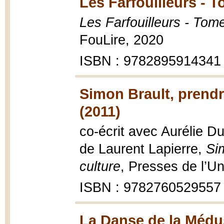
Les Farfouilleurs - T
Les Farfouilleurs - Tom
FouLire, 2020
ISBN : 9782895914341
Simon Brault, prendre
(2011)
co-écrit avec Aurélie D
de Laurent Lapierre,
Sim
culture
, Presses de l’U
ISBN : 9782760529557
La Danse de la Médu