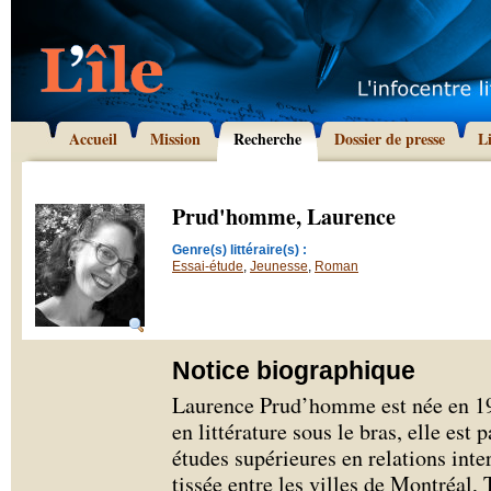
Accueil
Mission
Recherche
Dossier de presse
L
Prud'homme, Laurence
Genre(s) littéraire(s) :
Essai-étude
,
Jeunesse
,
Roman
Notice biographique
Laurence Prud’homme est née en 19
en littérature sous le bras, elle est
études supérieures en relations inter
tissée entre les villes de Montréal, 