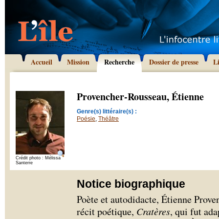
Accueil
Mission
Recherche
Dossier de presse
L
Provencher-Rousseau, Étienne
Genre(s) littéraire(s) :
Poésie
,
Théâtre
Crédit photo : Mélissa
Santerre
Notice biographique
Poète et autodidacte, Étienne Prov
récit poétique,
Cratères
, qui fut ad