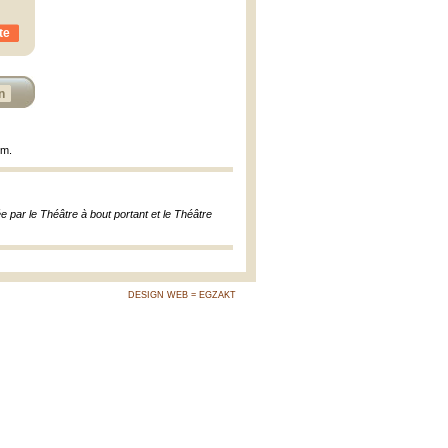
te
n
cm.
 par le Théâtre à bout portant et le Théâtre
DESIGN WEB = EGZAKT