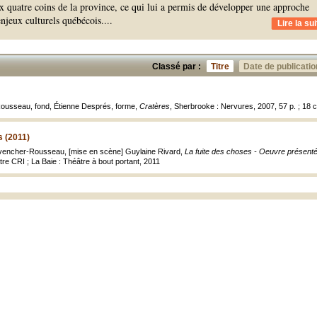
x quatre coins de la province, ce qui lui a permis de développer une approche
enjeux culturels québécois.
...
Lire la sui
Classé par :
Titre
Date de publicatio
ousseau, fond, Étienne Després, forme,
Cratères
, Sherbrooke : Nervures, 2007, 57 p. ; 18 
s (2011)
rovencher-Rousseau, [mise en scène] Guylaine Rivard,
La fuite des choses - Oeuvre présentée
tre CRI ; La Baie : Théâtre à bout portant, 2011