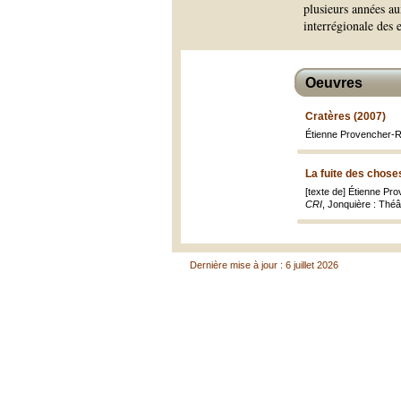
plusieurs années au
interrégionale des 
Oeuvres
Cratères (2007)
Étienne Provencher-R
La fuite des chose
[texte de] Étienne P
CRI
, Jonquière : Théâ
Dernière mise à jour : 6 juillet 2026