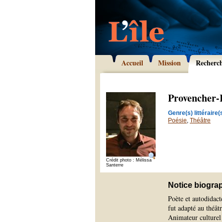
Accueil
Mission
Recherc
Provencher-
Genre(s) littéraire(s
Poésie
,
Théâtre
Crédit photo : Mélissa
Santerre
Notice biogra
Poète et autodidac
fut adapté au théât
Animateur culturel 