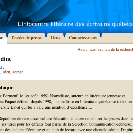
he
Dossier de presse
Liens
Contactez-nous
Retour aux résultats de la recher
udine
) :
,
Récit
,
Roman
phique
ortneuf, le 1er août 1959) Nouvelliste, auteure de littérature jeunesse et
e Paquet détient, depuis 1998, une maîtrise en littérature québécoise (création
iversité Laval qui lui a valu une mention d’excellence.
...
 Répertoire de ressources culture-éducation et adore rencontrer les jeunes dans le
e ses titres pour les enfants font partie de la Sélection Communication-Jeunesse.
t des ateliers d’écriture et un club de lecture avec une clientèle adulte. De plu