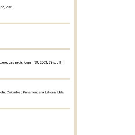
ette, 2019
re, Les petits loups ; 39, 2003, 79 p. : ill. ;
gota, Colombie : Panamericana Editorial Ltda,