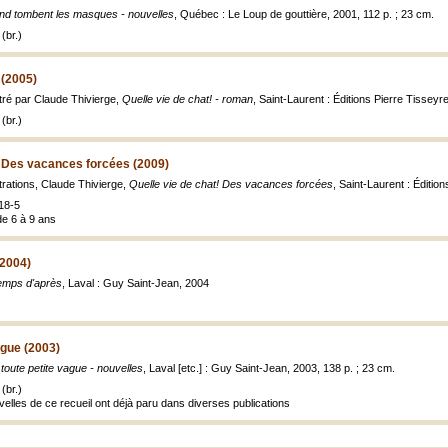
d tombent les masques - nouvelles
, Québec : Le Loup de gouttière, 2001, 112 p. ; 23 cm.
(br.)
 (2005)
stré par Claude Thivierge,
Quelle vie de chat! - roman
, Saint-Laurent : Éditions Pierre Tisseyre
(br.)
! Des vacances forcées (2009)
strations, Claude Thivierge,
Quelle vie de chat! Des vacances forcées
, Saint-Laurent : Éditio
18-5
de 6 à 9 ans
(2004)
emps d'après
, Laval : Guy Saint-Jean, 2004
ague (2003)
toute petite vague - nouvelles
, Laval [etc.] : Guy Saint-Jean, 2003, 138 p. ; 23 cm.
(br.)
elles de ce recueil ont déjà paru dans diverses publications