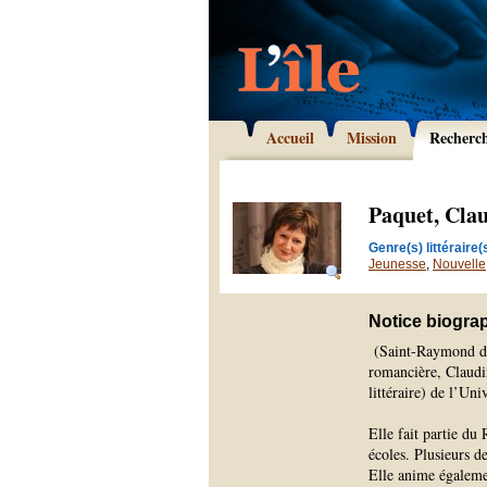
Accueil
Mission
Recherc
Paquet, Cla
Genre(s) littéraire(s
Jeunesse
,
Nouvelle
Notice biogra
(Saint-Raymond de P
romancière, Claudin
littéraire) de l’Un
Elle fait partie du
écoles. Plusieurs d
Elle anime égalemen