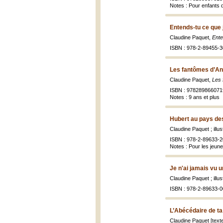
Notes : Pour enfants 
Entends-tu ce que j
Claudine Paquet,
Ente
ISBN : 978-2-89455-3
Les fantômes d’Ant
Claudine Paquet,
Les 
ISBN : 978289866071
Notes : 9 ans et plus
Hubert au pays des
Claudine Paquet ; illu
ISBN : 978-2-89633-2
Notes : Pour les jeun
Je n'ai jamais vu u
Claudine Paquet ; illust
ISBN : 978-2-89633-0
L’Abécédaire de ta
Claudine Paquet [text