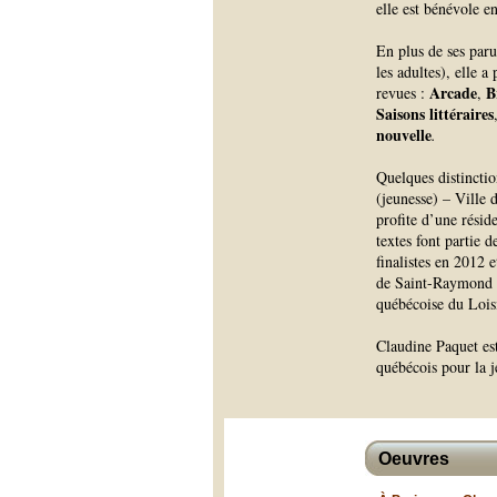
elle est bénévole e
En plus de ses paru
les adultes), elle a
Arcade
Br
revues :
,
Saisons littéraires
nouvelle
.
Quelques distinction
(jeunesse) – Ville 
profite d’une résid
textes font partie 
finalistes en 2012 
de Saint-Raymond (v
québécoise du Loisir
Claudine Paquet es
québécois pour la j
Oeuvres