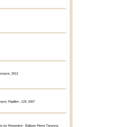
isseyre, 2012
seyre, Papillon ; 129, 2007
s toi
, Rosemère : Éditions Pierre Tisseyre,