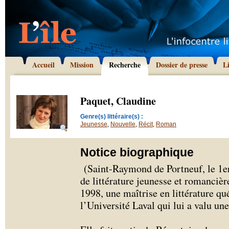
Accueil
Mission
Recherche
Dossier de presse
L
Paquet, Claudine
Genre(s) littéraire(s) :
Jeunesse
,
Nouvelle
,
Récit
,
Roman
Notice biographique
(Saint-Raymond de Portneuf, le 1er
de littérature jeunesse et romancièr
1998, une maîtrise en littérature qué
l’Université Laval qui lui a valu un