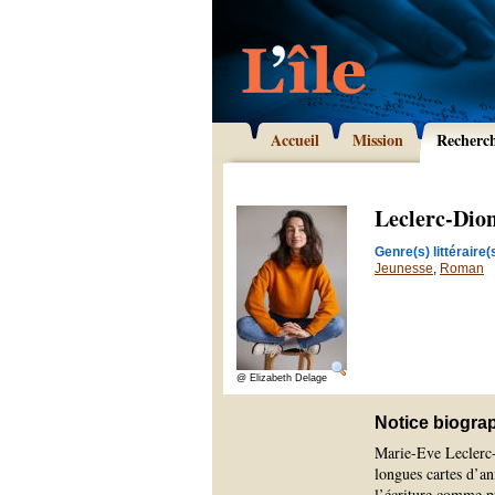
Accueil
Mission
Recherc
Leclerc-Dio
Genre(s) littéraire(s
Jeunesse
,
Roman
@ Elizabeth Delage
Notice biogra
Marie-Eve Leclerc-D
longues cartes d’an
l’écriture comme pr