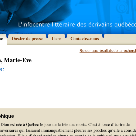
he
Dossier de presse
Liens
Contactez-nous
Retour aux résultats de la recher
n, Marie-Eve
) :
phique
ion est née à Québec le jour de la fête des morts. C’est à force d’écrire de
niversaires qui faisaient immanquablement pleurer ses proches qu’elle a consid
ofession. Elle a d’abord prêté sa plume au monde de la publicité, puis a publié