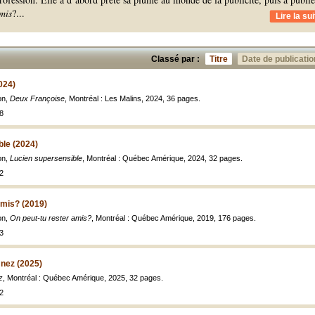
mis
?
...
Lire la sui
Classé par :
Titre
Date de publicatio
024)
on,
Deux Françoise
, Montréal : Les Malins, 2024, 36 pages.
8
ble (2024)
on,
Lucien supersensible
, Montréal : Québec Amérique, 2024, 32 pages.
2
amis? (2019)
on,
On peut-tu rester amis?
, Montréal : Québec Amérique, 2019, 176 pages.
3
 nez (2025)
z
, Montréal : Québec Amérique, 2025, 32 pages.
2