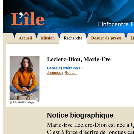
Accueil
Mission
Recherche
Dossier de presse
L
Leclerc-Dion, Marie-Eve
Genre(s) littéraire(s) :
Jeunesse
,
Roman
@ Elizabeth Delage
Notice biographique
Marie-Eve Leclerc-Dion est née à Qu
C’est à force d’écrire de longues ca