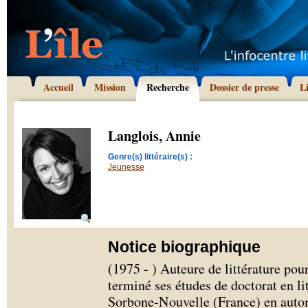
Accueil
Mission
Recherche
Dossier de presse
L
Langlois, Annie
Genre(s) littéraire(s) :
Jeunesse
Notice biographique
(1975 - ) Auteure de littérature pou
terminé ses études de doctorat en lit
Sorbone-Nouvelle (France) en auto