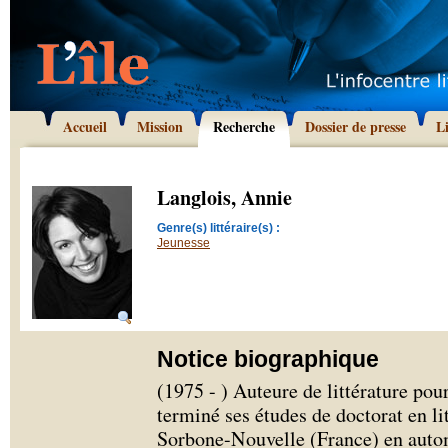
Accueil
Mission
Recherche
Dossier de presse
L
Langlois, Annie
Genre(s) littéraire(s) :
Jeunesse
Notice biographique
(1975 - ) Auteure de littérature pou
terminé ses études de doctorat en lit
Sorbone-Nouvelle (France) en auto