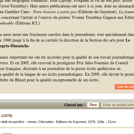
 qu’une biographie romancée:
Jean Laforge
, évoquant la vie de son père, artiste
ictor-Tremblay). Huit autres publications ont suivi à ce jour, dont un almanach
ona Gauthier Cano :
Notre histoire à petits pas
(Éditions du Gaymont),
La femm
t concernant l'artiste et l’oeuvre du peintre Yvonne Tremblay-Gagnon aux Editi
ombrable
(Éditions JCL).
a aussi mené une fructueuse carrière dans le journalisme, tout spécialement dan
Le
de 1980 jusqu’à la fin de sa carrière la direction de la Section des arts pour
ogrès-Dimanche
.
onaux importants lui ont été accordés pour la qualité de son travail journalistiqu
livres. Et en 2005, elle recevait le prestigieux Prix Jules Fournier du Conseil
gue française, décernée à un journaliste de la presse écrite québécoise en
a qualité de la langue de ses écrits journalistiques. En 2009, elle devint le prem
dre du Bleuet pour la qualité exceptionnelle de ses écrits.
Lire la sui
Classé par :
Titre
Date de publicatio
e (1978)
-delà du paraître - roman
, Chicoutimi : Editions du Gaymont, 1978, 126p. ; 21cm.