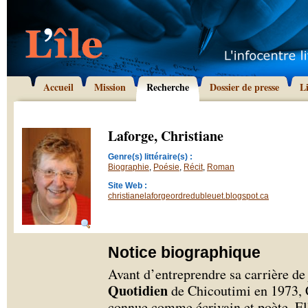
Accueil
Mission
Recherche
Dossier de presse
L
Laforge, Christiane
Genre(s) littéraire(s) :
Biographie
,
Poésie
,
Récit
,
Roman
Site Web :
christianelaforgeordredubleuet.blogspot.ca
Notice biographique
Avant d’entreprendre sa carrière de
Quotidien
de Chicoutimi en 1973, C
connue comme écrivain et poète. Ell