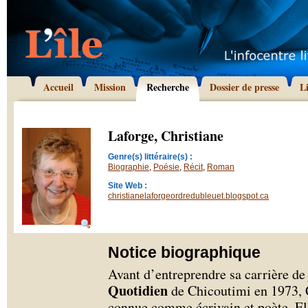
Accueil
Mission
Recherche
Dossier de presse
L
Laforge, Christiane
Genre(s) littéraire(s) :
Biographie
,
Poésie
,
Récit
,
Roman
Site Web :
christianelaforgeordredubleuet.blogspot.ca
Notice biographique
Avant d’entreprendre sa carrière de
Quotidien
de Chicoutimi en 1973, C
connue comme écrivain et poète. Ell