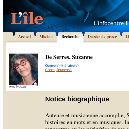
Accueil
Mission
Recherche
Dossier de presse
L
De Serres, Suzanne
Genre(s) littéraire(s) :
Conte
,
Jeunesse
Anne McIsaac
Notice biographique
Auteure et musicienne accomplie, 
histoires en mots et en musiques. In
rencontres ou les péripéties de ses 