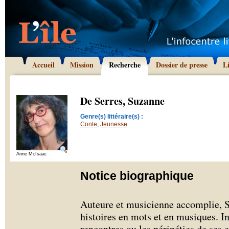
Accueil
Mission
Recherche
Dossier de presse
L
De Serres, Suzanne
Genre(s) littéraire(s) :
Conte
,
Jeunesse
Anne McIsaac
Notice biographique
Auteure et musicienne accomplie, 
histoires en mots et en musiques. In
rencontres ou les péripéties de ses 