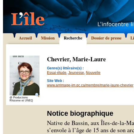
Accueil
Mission
Recherche
Dossier de presse
L
Chevrier, Marie-Laure
Genre(s) littéraire(s) :
Essai-étude
,
Jeunesse
,
Nouvelle
Site Web :
www.arrimage-im.qc.ca/membre/marie-laure-chevrier
@ Productions
Rhizome et UNEQ
Notice biographique
Native de Bassin, aux Îles-de-la-M
s’envole à l’âge de 15 ans de son ar