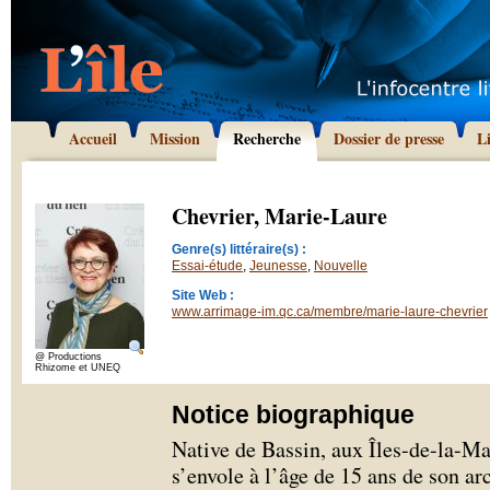
Accueil
Mission
Recherche
Dossier de presse
L
Chevrier, Marie-Laure
Genre(s) littéraire(s) :
Essai-étude
,
Jeunesse
,
Nouvelle
Site Web :
www.arrimage-im.qc.ca/membre/marie-laure-chevrier
@ Productions
Rhizome et UNEQ
Notice biographique
Native de Bassin, aux Îles-de-la-M
s’envole à l’âge de 15 ans de son ar