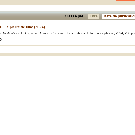
Classé par :
Titre
Date de publicatio
.1 : La pierre de lune (2024)
ardin d'Élibel T.1 : La pierre de lune
, Caraquet : Les éditions de la Francophonie, 2024, 230 p
6