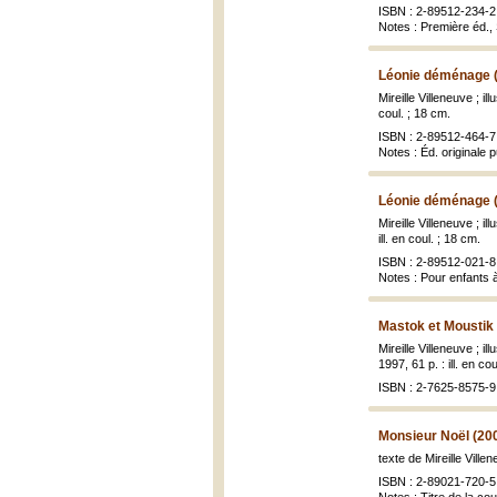
ISBN : 2-89512-234-2
Notes : Première éd., 
Léonie déménage 
Mireille Villeneuve ; il
coul. ; 18 cm.
ISBN : 2-89512-464-7 
Notes : Éd. originale 
Léonie déménage 
Mireille Villeneuve ; il
ill. en coul. ; 18 cm.
ISBN : 2-89512-021-8 
Notes : Pour enfants à
Mastok et Moustik
Mireille Villeneuve ; i
1997, 61 p. : ill. en co
ISBN : 2-7625-8575-9 
Monsieur Noël (20
texte de Mireille Ville
ISBN : 2-89021-720-5 