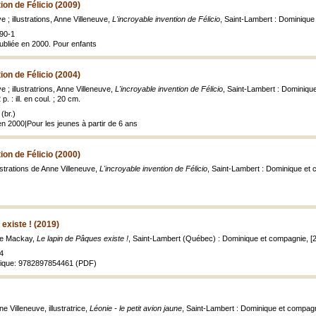
ion de Félicio (2009)
ve ; illustrations, Anne Villeneuve,
L'incroyable invention de Félicio
, Saint-Lambert : Dominiqu
90-1
publiée en 2000. Pour enfants
ion de Félicio (2004)
ve ; illustratrions, Anne Villeneuve,
L'incroyable invention de Félicio
, Saint-Lambert : Dominique
p. : ill. en coul. ; 20 cm.
(br.)
en 2000|Pour les jeunes à partir de 6 ans
ion de Félicio (2000)
llustrations de Anne Villeneuve,
L'incroyable invention de Félicio
, Saint-Lambert : Dominique et ci
existe ! (2019)
nie Mackay,
Le lapin de Pâques existe !
, Saint-Lambert (Québec) : Dominique et compagnie, [2
4
rique: 9782897854461 (PDF)
ne Villeneuve, illustratrice,
Léonie - le petit avion jaune
, Saint-Lambert : Dominique et compa