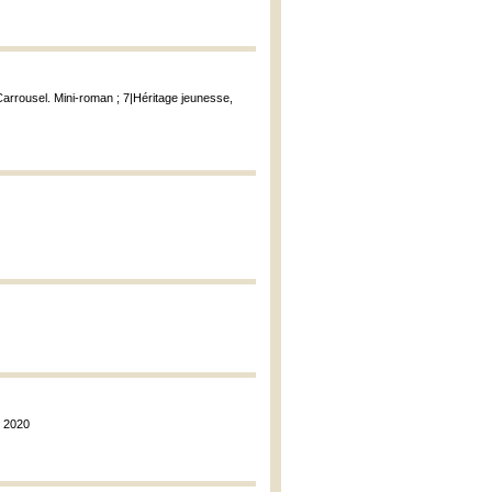
 Carrousel. Mini-roman ; 7|Héritage jeunesse,
, 2020