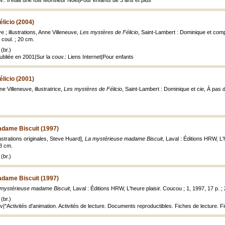
v.: Il était une fois Monsieur Noël|Pour enfants de 3 ans et plus
licio (2004)
ve ; illustrations, Anne Villeneuve,
Les mystères de Félicio
, Saint-Lambert : Dominique et comp
en coul. ; 20 cm.
(br.)
publiée en 2001|Sur la couv.: Liens Internet|Pour enfants
licio (2001)
ne Villeneuve, illustratrice,
Les mystères de Félicio
, Saint-Lambert : Dominique et cie, À pas de
dame Biscuit (1997)
llustrations originales, Steve Huard],
La mystérieuse madame Biscuit
, Laval : Éditions HRW, L
 18 cm.
(br.)
dame Biscuit (1997)
 mystérieuse madame Biscuit
, Laval : Éditions HRW, L'heure plaisir. Coucou ; 1, 1997, 17 p. ;
(br.)
uv|"Activités d'animation. Activités de lecture. Documents reproductibles. Fiches de lecture. F