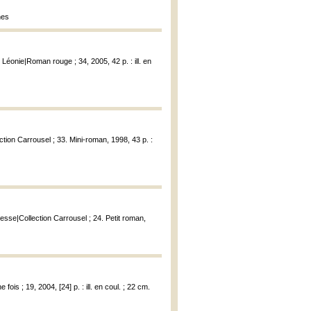
nes
Léonie|Roman rouge ; 34, 2005, 42 p. : ill. en
tion Carrousel ; 33. Mini-roman, 1998, 43 p. :
nesse|Collection Carrousel ; 24. Petit roman,
e fois ; 19, 2004, [24] p. : ill. en coul. ; 22 cm.