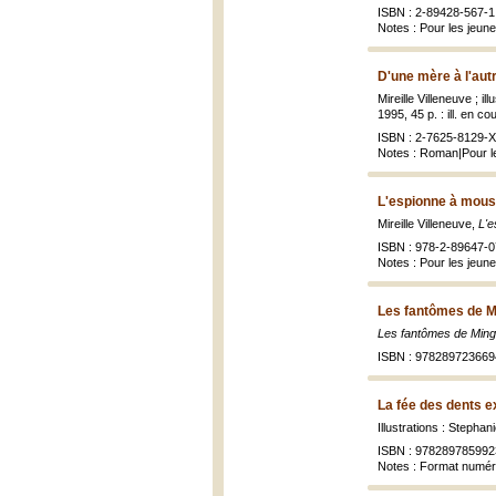
ISBN : 2-89428-567-1
Notes : Pour les jeun
D'une mère à l'aut
Mireille Villeneuve ; i
1995, 45 p. : ill. en co
ISBN : 2-7625-8129-X 
Notes : Roman|Pour l
L'espionne à mous
Mireille Villeneuve,
L'
ISBN : 978-2-89647-0
Notes : Pour les jeun
Les fantômes de M
Les fantômes de Min
ISBN : 978289723669
La fée des dents e
Illustrations : Stepha
ISBN : 978289785992
Notes : Format numé