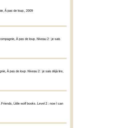
ie, À pas de loup., 2009
compagnie, À pas de loup. Niveau 2 : je sais
ie, À pas de loup. Niveau 2 : je sais déjà lire,
Friends, Little wolf books. Level 2 : now I can