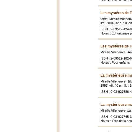
Notes : Titre de la cou
Les mystères de Fé
texte, Mireille Villeneu
lire, 2004, 32 p. : ill. 
ISBN : 2-89512-424-8 
Notes : Éd. originale 
Les mystères de Fé
Mireille Villeneuve ; An
ISBN : 2-89512-182-6
Notes : Pour enfants
La mystérieuse ma
Mireille Villeneuve ; [i
1997, viii, 40 p. : ill. ;
ISBN : 0-03-927686-4 
La mystérieuse ma
Mireille Villeneuve,
La
ISBN : 0-03-927745-3 
Notes : Titre de la co