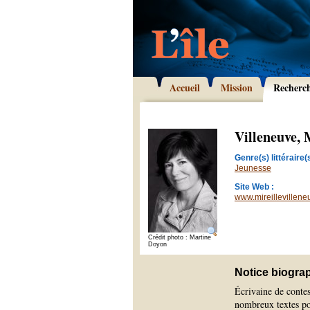
Accueil
Mission
Recherc
Villeneuve, 
Genre(s) littéraire(s
Jeunesse
Site Web :
www.mireillevillen
Crédit photo : Martine
Doyon
Notice biogra
Écrivaine de conte
nombreux textes pou