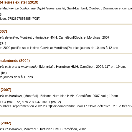
Heures existe! (2019)
nie Mackay,
Le bonhomme Sept-Heures existe!
, Saint-Lambert, Québec : Dominique et compa
8
rique: 9782897856885 (PDF)
2007)
vis détective
, Montréal : Hurtubise HMH, Caméléon|Clovis et Mordicus, 2007
17-4
n 2002 publiée sous le titre: Clovis et Mordicus|Pour les jeunes de 10 ans à 12 ans
 malentendu (2004)
vis et le grand malentendu
, [Montréal] : Hurtubise HMH, Caméléon, 2004, 117 p. ; 19 cm.
(br.)
s jeunes de 9 à 11 ans
 (2007)
vis et Mordicus
, [Montréal] : Éditions Hurtubise HMH, Caméléon, 2007, vol. ; 19 cm.
7-4 (vol. 1 br.)|978-2-89647-018-1 (vol. 2)
s publiées séparément en 2002-2003|Doit comprendre 3 vol|1 : Clovis détective ; 2 : Le tréso
 (2002)
vis et Mordicus
, Montréal : Hurtubise HMH, Caméléon, 2002