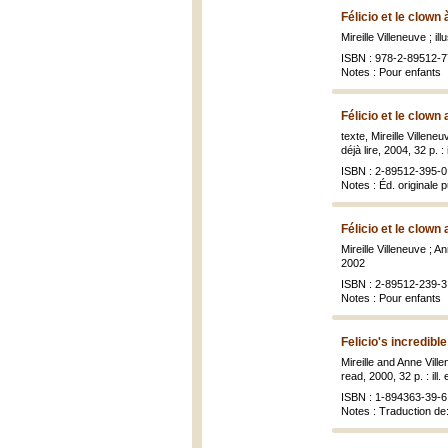
Félicio et le clown 
Mireille Villeneuve ; il
ISBN : 978-2-89512-7
Notes : Pour enfants
Félicio et le clow
texte, Mireille Villeneu
déjà lire, 2004, 32 p. : 
ISBN : 2-89512-395-0 
Notes : Éd. originale 
Félicio et le clow
Mireille Villeneuve ; An
2002
ISBN : 2-89512-239-3
Notes : Pour enfants
Felicio's incredibl
Mireille and Anne Vill
read, 2000, 32 p. : ill.
ISBN : 1-894363-39-6 
Notes : Traduction de: