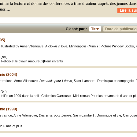
nime la lecture et donne des conférences à titre d’auteur auprès des jeunes dans
ques.
...
Lire la sui
Classé par :
Titre
Date de publicatio
005)
; illustrated by Anne Villeneuve,
A clown in love
, Minneapolis (Minn.) : Picture Window Books, Re
(rel.)
: Félicio et le clown amoureux|Pour enfants
nie (2004)
lustrations, Anne Villeneuve,
Des amis pour Léonie
, Saint-Lambert : Dominique et compagnie, Rom
(br.)
publiée en 1999 dans la coll.: Collection Carrousel. Mini-roman|Pour les enfants de 6 ans et pl
nie (1999)
lustratrice, Anne Villeneuve,
Des amis pour Léonie
, Saint-Lambert : Dominique et cie, Carrouse
de 6 ans et plus