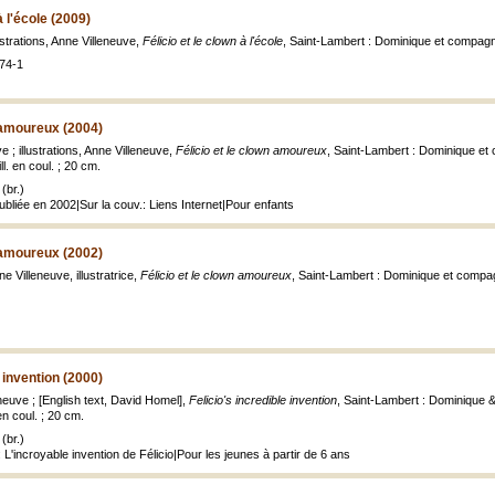
à l'école (2009)
lustrations, Anne Villeneuve,
Félicio et le clown à l'école
, Saint-Lambert : Dominique et compagn
74-1
n amoureux (2004)
ve ; illustrations, Anne Villeneuve,
Félicio et le clown amoureux
, Saint-Lambert : Dominique et 
ill. en coul. ; 20 cm.
(br.)
publiée en 2002|Sur la couv.: Liens Internet|Pour enfants
n amoureux (2002)
ne Villeneuve, illustratrice,
Félicio et le clown amoureux
, Saint-Lambert : Dominique et compagn
e invention (2000)
eneuve ; [English text, David Homel],
Felicio's incredible invention
, Saint-Lambert : Dominique & 
 en coul. ; 20 cm.
(br.)
 L'incroyable invention de Félicio|Pour les jeunes à partir de 6 ans