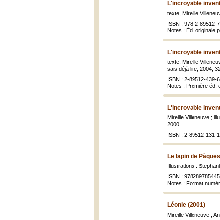
L'incroyable invent
texte, Mireille Villeneu
ISBN : 978-2-89512-7
Notes : Éd. originale 
L'incroyable invent
texte, Mireille Villeneu
sais déjà lire, 2004, 32 
ISBN : 2-89512-439-6 
Notes : Première éd. 
L'incroyable invent
Mireille Villeneuve ; i
2000
ISBN : 2-89512-131-1
Le lapin de Pâques 
Illustrations : Stepha
ISBN : 978289785445
Notes : Format numé
Léonie (2001)
Mireille Villeneuve ; An