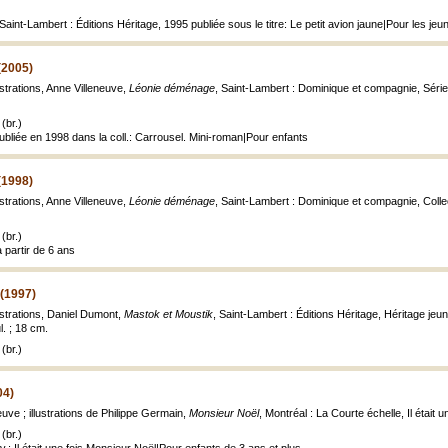
Saint-Lambert : Éditions Héritage, 1995 publiée sous le titre: Le petit avion jaune|Pour les jeu
(2005)
lustrations, Anne Villeneuve,
Léonie déménage
, Saint-Lambert : Dominique et compagnie, Série 
(br.)
publiée en 1998 dans la coll.: Carrousel. Mini-roman|Pour enfants
(1998)
lustrations, Anne Villeneuve,
Léonie déménage
, Saint-Lambert : Dominique et compagnie, Collec
(br.)
 partir de 6 ans
 (1997)
llustrations, Daniel Dumont,
Mastok et Moustik
, Saint-Lambert : Éditions Héritage, Héritage jeu
ul. ; 18 cm.
(br.)
04)
neuve ; illustrations de Philippe Germain,
Monsieur Noël
, Montréal : La Courte échelle, Il était un
(br.)