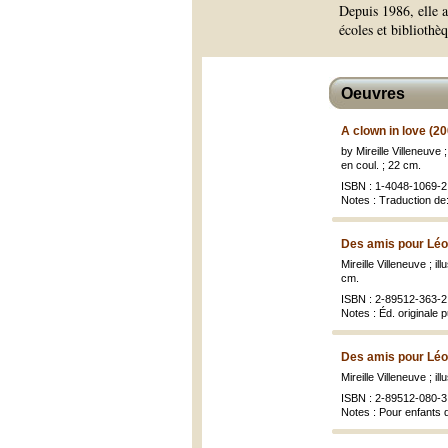
Depuis 1986, elle a
écoles et bibliothè
Oeuvres
A clown in love (2
by Mireille Villeneuve 
en coul. ; 22 cm.
ISBN : 1-4048-1069-2 
Notes : Traduction de
Des amis pour Léo
Mireille Villeneuve ; il
cm.
ISBN : 2-89512-363-2 
Notes : Éd. originale 
Des amis pour Léo
Mireille Villeneuve ; il
ISBN : 2-89512-080-3
Notes : Pour enfants 