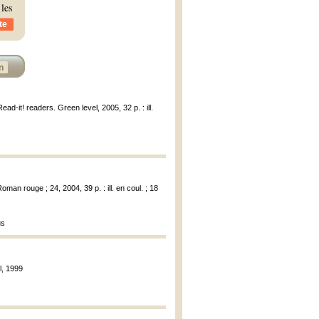
 les
te
n
ad-it! readers. Green level, 2005, 32 p. : ill.
an rouge ; 24, 2004, 39 p. : ill. en coul. ; 18
us
l, 1999