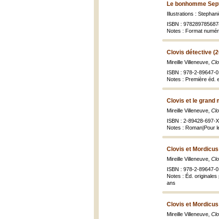
Le bonhomme Sept-
Illustrations : Stepha
ISBN : 978289785687
Notes : Format numé
Clovis détective (
Mireille Villeneuve,
Clo
ISBN : 978-2-89647-0
Notes : Première éd. e
Clovis et le grand
Mireille Villeneuve,
Clo
ISBN : 2-89428-697-X 
Notes : Roman|Pour le
Clovis et Mordicus
Mireille Villeneuve,
Clo
ISBN : 978-2-89647-01
Notes : Éd. originale
ans
Clovis et Mordicus
Mireille Villeneuve,
Clo