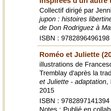
inspirées d'un autre
Collectif dirigé par Jen
jupon : histoires liberti
de Don Rodriguez à Mari
ISBN : 9782896496198
Roméo et Juliette (2
illustrations de Frances
Tremblay d'après la tra
et Juliette - adaptation
,
2015
ISBN : 9782897141394 
Notes : Publié en colla