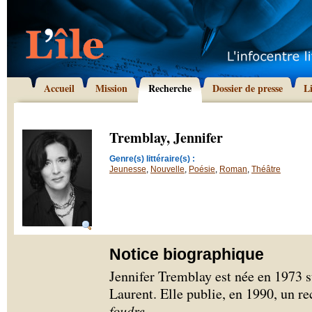
Accueil
Mission
Recherche
Dossier de presse
L
Tremblay, Jennifer
Genre(s) littéraire(s) :
Jeunesse
,
Nouvelle
,
Poésie
,
Roman
,
Théâtre
Notice biographique
Jennifer Tremblay est née en 1973 su
Laurent. Elle publie, en 1990, un re
foudre
.