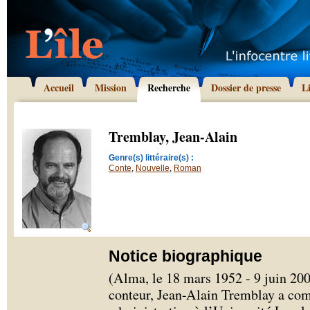
Accueil
Mission
Recherche
Dossier de presse
L
Tremblay, Jean-Alain
Genre(s) littéraire(s) :
Conte
,
Nouvelle
,
Roman
Notice biographique
(Alma, le 18 mars 1952 - 9 juin 200
conteur, Jean-Alain Tremblay a com