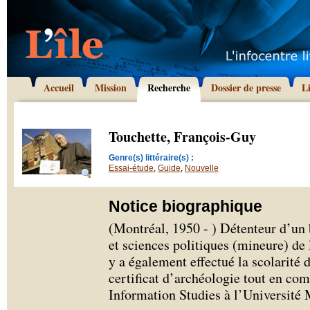
Accueil
Mission
Recherche
Dossier de presse
L
Touchette, François-Guy
Genre(s) littéraire(s) :
Essai-étude
,
Guide
,
Nouvelle
Notice biographique
(Montréal, 1950 - ) Détenteur d’un 
et sciences politiques (mineure) 
y a également effectué la scolarité 
certificat d’archéologie tout en co
Information Studies à l’Université 