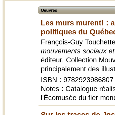
Oeuvres
Les murs murent! : 
politiques du Québec
François-Guy Touchett
mouvements sociaux et 
éditeur, Collection Mo
principalement des illus
ISBN : 9782923986807
Notes : Catalogue réali
l'Écomusée du fier mon
Sur les traces de Jo