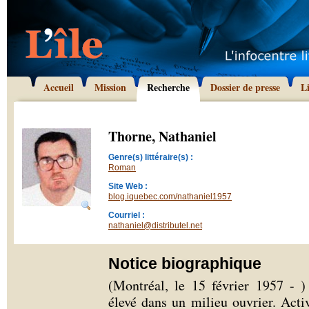
Accueil
Mission
Recherche
Dossier de presse
L
Thorne, Nathaniel
Genre(s) littéraire(s) :
Roman
Site Web :
blog.iquebec.com/nathaniel1957
Courriel :
nathaniel@distributel.net
Notice biographique
(Montréal, le 15 février 1957 - 
élevé dans un milieu ouvrier. Activi