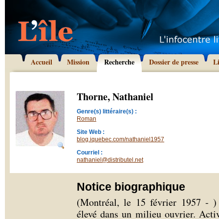
Accueil
Mission
Recherche
Dossier de presse
L
Thorne, Nathaniel
Genre(s) littéraire(s) :
Roman
Site Web :
blog.iquebec.com/nathaniel1957
Courriel :
nathaniel@distributel.net
Notice biographique
(Montréal, le 15 février 1957 - 
élevé dans un milieu ouvrier. Activi