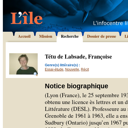
Accueil
Mission
Recherche
Dossier de presse
L
Tétu de Labsade, Françoise
Genre(s) littéraire(s) :
Essai-étude
,
Nouvelle
,
Récit
Notice biographique
(Lyon (France), le 25 septembre 193
obtenu une licence ès lettres et un
Littérature (DESL). Professeure au 
Grenoble de 1961 à 1963, elle a ens
Sudbury (Ontario) jusqu’en 1967 pui