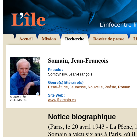
Accueil
Mission
Recherche
Dossier de presse
L
Somain, Jean-François
Pseudo :
Somcynsky, Jean-François
Genre(s) littéraire(s) :
Essai-étude
,
Jeunesse
,
Nouvelle
,
Poésie
,
Roman
Site Web :
© Jules Rémi
www.jfsomain.ca
VILLEMAIRE
Notice biographique
(Paris, le 20 avril 1943 - La Pêche
Somain a vécu six ans à Paris, où il 