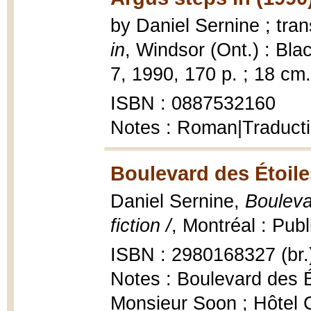
by Daniel Sernine ; tr
in
, Windsor (Ont.) : Bla
7, 1990, 170 p. ; 18 cm.
ISBN : 0887532160
Notes : Roman|Traductio
Boulevard des Étoile
Daniel Sernine,
Bouleva
fiction /
, Montréal : Pub
ISBN : 2980168327 (br.
Notes : Boulevard des Ét
Monsieur Soon ; Hôtel C