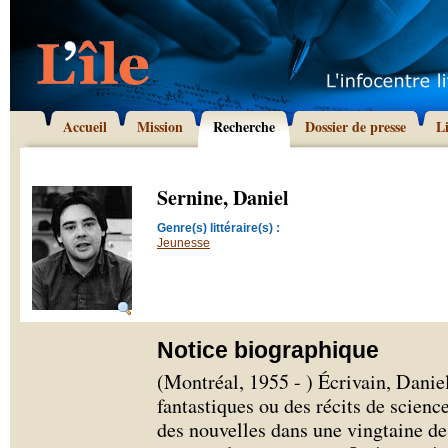
Accueil
Mission
Recherche
Dossier de presse
L
Sernine, Daniel
Genre(s) littéraire(s) :
Jeunesse
Notice biographique
(Montréal, 1955 - ) Écrivain, Daniel
fantastiques ou des récits de science
des nouvelles dans une vingtaine de 