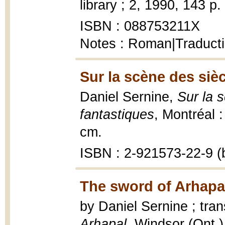
library ; 2, 1990, 143 p.
ISBN : 088753211X
Notes : Roman|Traducti
Sur la scène des sièc
Daniel Sernine,
Sur la 
fantastiques
, Montréal 
cm.
ISBN : 2-921573-22-9 (b
The sword of Arhapal
by Daniel Sernine ; tr
Arhapal
, Windsor (Ont.