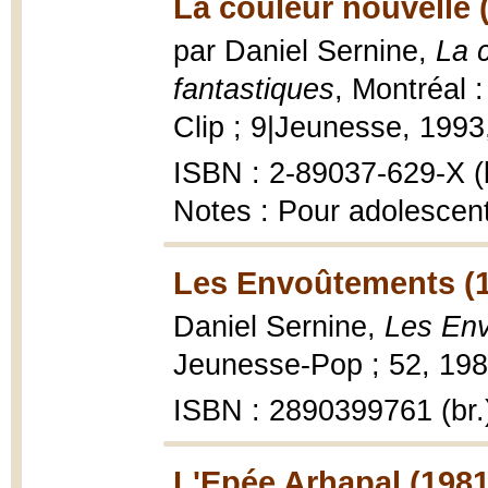
La couleur nouvelle 
par Daniel Sernine,
La 
fantastiques
, Montréal 
Clip ; 9|Jeunesse, 1993
ISBN : 2-89037-629-X (b
Notes : Pour adolescen
Les Envoûtements (
Daniel Sernine,
Les En
Jeunesse-Pop ; 52, 1985
ISBN : 2890399761 (br.
L'Epée Arhapal (1981