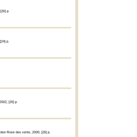
[26] p.
[24] p.
2002, [26] p.
ction Rose des vents, 2000, [26] p.