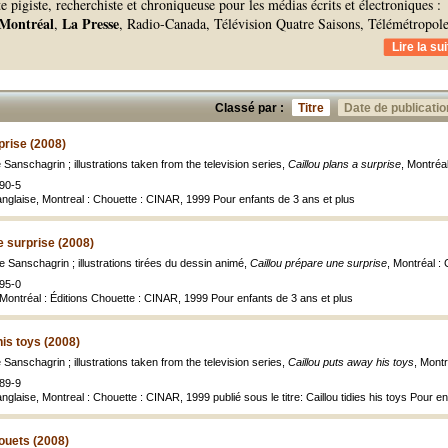
te pigiste, recherchiste et chroniqueuse pour les médias écrits et électroniques :
 Montréal
La Presse
,
, Radio-Canada, Télévision Quatre Saisons, Télémétropole
Lire la sui
Classé par :
Titre
Date de publicatio
prise (2008)
 Sanschagrin ; illustrations taken from the television series,
Caillou plans a surprise
, Montréa
90-5
anglaise, Montreal : Chouette : CINAR, 1999 Pour enfants de 3 ans et plus
e surprise (2008)
e Sanschagrin ; illustrations tirées du dessin animé,
Caillou prépare une surprise
, Montréal :
95-0
 Montréal : Éditions Chouette : CINAR, 1999 Pour enfants de 3 ans et plus
his toys (2008)
 Sanschagrin ; illustrations taken from the television series,
Caillou puts away his toys
, Mont
89-9
nglaise, Montreal : Chouette : CINAR, 1999 publié sous le titre: Caillou tidies his toys Pour e
jouets (2008)