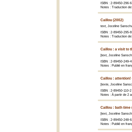
ISBN : 2-89450-296-6
Notes : Traduction de:
Caillou (2002)
text, Joceline Sanscha
ISBN : 2-89450-295-8
Notes : Traduction de: 
Caillou : a visit to
[text, Joceline Sanscha
ISBN : 2-89450-249-4 
Notes : Publié en franç
Caillou : attention!
[texte, Joceline Sansch
ISBN : 2-89450-110-2 
Notes : À partir de 2 
Caillou : bath time
[text, Joceline Sanscha
ISBN : 2-89450-248-6 
Notes : Publié en franç