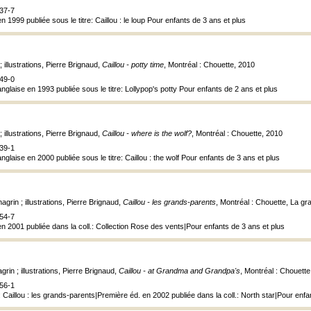
37-7
n 1999 publiée sous le titre: Caillou : le loup Pour enfants de 3 ans et plus
 illustrations, Pierre Brignaud,
Caillou - potty time
, Montréal : Chouette, 2010
49-0
nglaise en 1993 publiée sous le titre: Lollypop's potty Pour enfants de 2 ans et plus
 illustrations, Pierre Brignaud,
Caillou - where is the wolf?
, Montréal : Chouette, 2010
39-1
nglaise en 2000 publiée sous le titre: Caillou : the wolf Pour enfants de 3 ans et plus
agrin ; illustrations, Pierre Brignaud,
Caillou - les grands-parents
, Montréal : Chouette, La g
54-7
n 2001 publiée dans la coll.: Collection Rose des vents|Pour enfants de 3 ans et plus
rin ; illustrations, Pierre Brignaud,
Caillou - at Grandma and Grandpa's
, Montréal : Chouette
56-1
 Caillou : les grands-parents|Première éd. en 2002 publiée dans la coll.: North star|Pour enfa