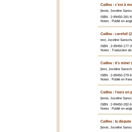
Caillou : c'est à mo
[texte, Joceline Sansch
ISBN : 2-89450-281-8 
Notes : Publié en angla
Caillou : careful! (
text, Joceline Sanscha
ISBN : 2-89450-177-3 
Notes : Traduction de:
Caillou : it's mine!
[text, Joceline Sanscha
ISBN : 2-89450-279-6 
Notes : Publié en franç
Caillou : l'ours en
[texte, Joceline Sansch
ISBN : 2-89450-282-6 
Notes : Publié en angla
Caillou : la dispute
[texte, Joceline Sansch