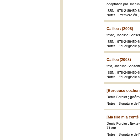
adaptation par Jocelin
ISBN : 978-2-89450-6
Notes : Première éd.,
Caillou : (2008)
texte, Joceline Sansch
ISBN : 978-2-89450-6
Notes : Éd. originale 
Caillou (2008)
text, Joceline Sanschag
ISBN : 978-2-89450-6
Notes : Éd. originale 
[Berceuse cochonn
Denis Forcier ; [poèm
Notes : Signature de 
[Ma fille m'a conté 
Denis Forcier ; [text
71 cm.
Notes : Signature de 