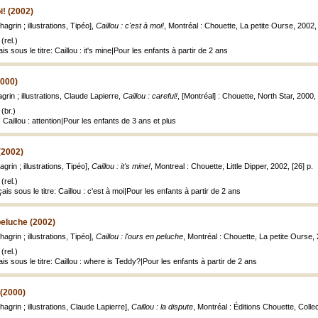
i! (2002)
agrin ; illustrations, Tipéo],
Caillou : c'est à moi!
, Montréal : Chouette, La petite Ourse, 2002, 
(rel.)
is sous le titre: Caillou : it's mine|Pour les enfants à partir de 2 ans
2000)
grin ; illustrations, Claude Lapierre,
Caillou : careful!
, [Montréal] : Chouette, North Star, 2000, 
(br.)
 Caillou : attention|Pour les enfants de 3 ans et plus
 (2002)
grin ; illustrations, Tipéo],
Caillou : it's mine!
, Montreal : Chouette, Little Dipper, 2002, [26] p.
(rel.)
ais sous le titre: Caillou : c'est à moi|Pour les enfants à partir de 2 ans
 peluche (2002)
agrin ; illustrations, Tipéo],
Caillou : l'ours en peluche
, Montréal : Chouette, La petite Ourse, 
(rel.)
is sous le titre: Caillou : where is Teddy?|Pour les enfants à partir de 2 ans
 (2000)
agrin ; illustrations, Claude Lapierre],
Caillou : la dispute
, Montréal : Éditions Chouette, Colle