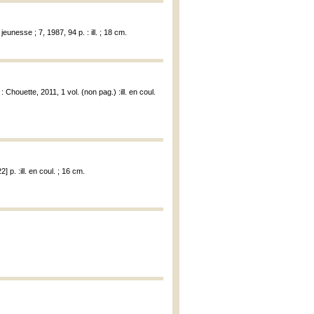
eunesse ; 7, 1987, 94 p. : ill. ; 18 cm.
: Chouette, 2011, 1 vol. (non pag.) :ill. en coul.
] p. :ill. en coul. ; 16 cm.