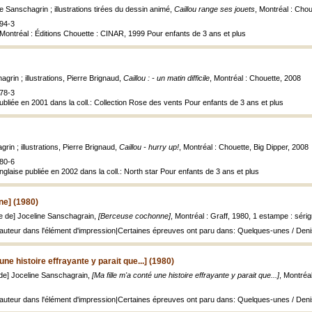
e Sanschagrin ; illustrations tirées du dessin animé,
Caillou range ses jouets
, Montréal : Chou
94-3
 Montréal : Éditions Chouette : CINAR, 1999 Pour enfants de 3 ans et plus
agrin ; illustrations, Pierre Brignaud,
Caillou : - un matin difficile
, Montréal : Chouette, 2008
78-3
publiée en 2001 dans la coll.: Collection Rose des vents Pour enfants de 3 ans et plus
rin ; illustrations, Pierre Brignaud,
Caillou - hurry up!
, Montréal : Chouette, Big Dipper, 2008
80-6
anglaise publiée en 2002 dans la coll.: North star Pour enfants de 3 ans et plus
e] (1980)
e de] Joceline Sanschagrain,
[Berceuse cochonne]
, Montréal : Graff, 1980, 1 estampe : séri
l'auteur dans l'élément d'impression|Certaines épreuves ont paru dans: Quelques-unes / Deni
une histoire effrayante y parait que...] (1980)
e de] Joceline Sanschagrain,
[Ma fille m'a conté une histoire effrayante y parait que...]
, Montréa
l'auteur dans l'élément d'impression|Certaines épreuves ont paru dans: Quelques-unes / Deni