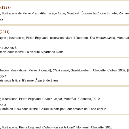
 (1987)
illustrations de Pierre Pratt,
Atterrissage forcé
, Montréal : Éditions la Courte Échelle, Roman j
.)
(2011)
rin ; illustrations, Pierre Brignaud ; coloration, Marcel Depratto,
The broken castle
, Montreal 
64-3$4,95 $
çais sous le titre: La dispute À partir de 3 ans
agrin ; illustrations, Pierre Brignaud],
C'est à moi!
, Saint-Lambert : Chouette, Caillou, 2009, [22
08-7
is sous le titre: It's mine! À partir de 2 ans
 illustrations, Pierre Brignaud,
Caillou - le pot
, Montréal : Chouette, 2010
48-3
bliée en 1993 sous le titre: Caillou, le petit pot Pour enfants de 2 ans et plus
 illustrations, Pierre Brignaud,
Caillou - où est le loup?
, Montréal : Chouette, 2010