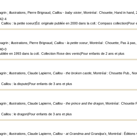
rin ; illustrations, Pierre Brignaud,
Caillou - baby sister
, Montréal : Chouette, Hand in hand,
42-4
 Caillou : la petite soeur|Éd. originale publiée en 2000 dans la coll.: Compass collection|Pour 
agrin ; illustrations, Pierre Brignaud,
Caillou - la petite soeur
, Montréal : Chouette, Pas à pas
40-0
publiée en 1993 dans la coll.: Collection Rose des vents|Pour enfants de 2 ans et plus
grin ; illustrations, Claude Lapierre,
Caillou - the broken castle
, Montréal : Chouette Pub., Nor
 Caillou : la dispute|Pour enfants de 3 ans et plus
grin ; illustrations, Claude Lapierre,
Caillou - the prince and the dragon
, Montréal : Chouette 
 Caillou : le dragon|Pour enfants de 3 ans et plus
grin ; illustrations, Claude Lapierre,
Caillou - at Grandma and Grandpa's
, Montréal : Éditions