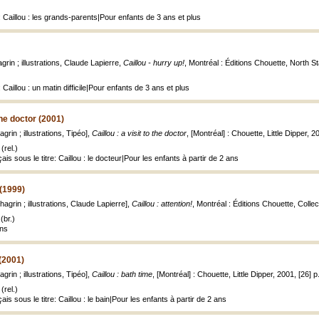
 Caillou : les grands-parents|Pour enfants de 3 ans et plus
grin ; illustrations, Claude Lapierre,
Caillou - hurry up!
, Montréal : Éditions Chouette, North S
Caillou : un matin difficile|Pour enfants de 3 ans et plus
 the doctor (2001)
grin ; illustrations, Tipéo],
Caillou : a visit to the doctor
, [Montréal] : Chouette, Little Dipper, 2
(rel.)
ais sous le titre: Caillou : le docteur|Pour les enfants à partir de 2 ans
 (1999)
agrin ; illustrations, Claude Lapierre],
Caillou : attention!
, Montréal : Éditions Chouette, Colle
(br.)
ans
 (2001)
grin ; illustrations, Tipéo],
Caillou : bath time
, [Montréal] : Chouette, Little Dipper, 2001, [26] p
(rel.)
ais sous le titre: Caillou : le bain|Pour les enfants à partir de 2 ans