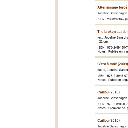
Atterrissage forcé
Joceline Sanschagrin ; 
ISBN : 2890210642 (br
The broken castle 
text, Joceline Sanschag
; 21 cm.
ISBN : 978-2-89450-7
Notes : Publiée en fran
C'est à moi! (2009)
[texte, Joceline Sansch
ISBN : 978-2-8945-07
Notes : Publié en angla
Caillou (2010)
Joceline Sanschagrin ;
ISBN : 978-2-89450-7
Notes : Première éd. pu
Caillou (2010)
Joceline Sanschagrin ;