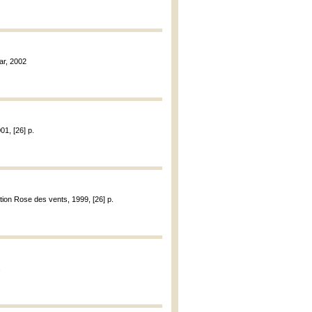
tar, 2002
001, [26] p.
ction Rose des vents, 1999, [26] p.
.