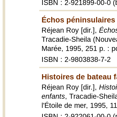
ISBN : 2-921899-00-0 (b
Échos péninsulaires I
Réjean Roy [dir.],
Échos
Tracadie-Sheila (Nouve
Marée, 1995, 251 p. : po
ISBN : 2-9803838-7-2
Histoires de bateau 
Réjean Roy [dir.],
Histo
enfants
, Tracadie-Sheil
l'Étoile de mer, 1995, 115
ISBN : 2-922061-00-0 (re