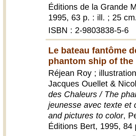
Éditions de la Grande M
1995, 63 p. : ill. ; 25 cm
ISBN : 2-9803838-5-6
Le bateau fantôme de
phantom ship of the 
Réjean Roy ; illustratio
Jacques Ouellet & Nico
des Chaleurs / The pha
jeunesse avec texte et c
and pictures to color
, P
Éditions Bert, 1995, 84 p.