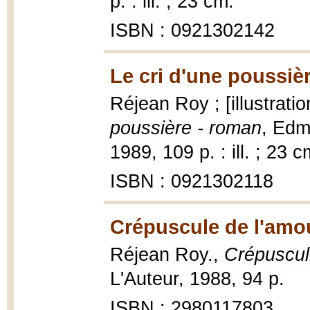
p. : ill. ; 23 cm.
ISBN : 0921302142
Le cri d'une poussièr
Réjean Roy ; [illustrati
poussière - roman
, Edm
1989, 109 p. : ill. ; 23 c
ISBN : 0921302118
Crépuscule de l'amou
Réjean Roy.,
Crépuscul
L'Auteur, 1988, 94 p.
ISBN : 2980117803