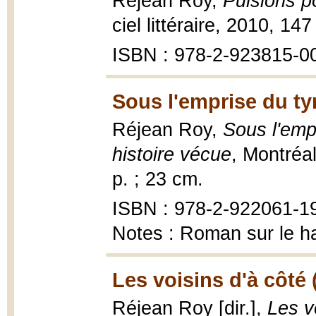
Réjean Roy,
Pulsions p
ciel littéraire, 2010, 147
ISBN : 978-2-923815-0
Sous l'emprise du ty
Réjean Roy,
Sous l'emp
histoire vécue
, Montréal
p. ; 23 cm.
ISBN : 978-2-922061-1
Notes : Roman sur le h
Les voisins d'à côté 
Réjean Roy [dir.],
Les v