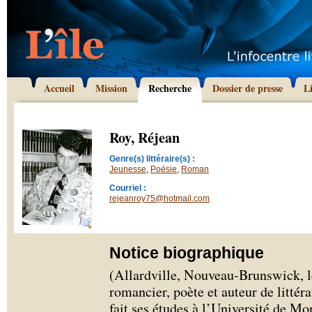
Accueil
Mission
Recherche
Dossier de presse
L
Roy, Réjean
Genre(s) littéraire(s) :
Jeunesse
,
Poésie
,
Roman
Courriel :
rejeanroy75@hotmail.com
Notice biographique
(Allardville, Nouveau-Brunswick, le
romancier, poète et auteur de littér
fait ses études à l’Université de M