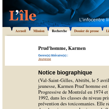
Accueil
Mission
Recherche
Dossier de presse
L
Prud'homme, Karmen
Genre(s) littéraire(s) :
Jeunesse
Notice biographique
(Val-Saint-Gilles, Abitibi, le 5 avri
jeunesse, Karmen Prud’homme est se
Progressive de Montréal en 1974 et 
1992, dans les classes du niveau p
prévention des toxicomanies. Elle r