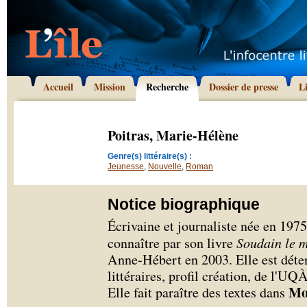
Accueil
Mission
Recherche
Dossier de presse
L
Poitras, Marie-Hélène
Genre(s) littéraire(s) :
Jeunesse
,
Nouvelle
,
Roman
Notice biographique
Écrivaine et journaliste née en 1975
connaître par son livre
Soudain le 
Anne-Hébert en 2003. Elle est déten
littéraires, profil création, de l'U
Mo
Elle fait paraître des textes dans