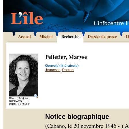
Accueil
Mission
Recherche
Dossier de presse
L
Pelletier, Maryse
Genre(s) littéraire(s) :
Jeunesse
,
Roman
Photo : © Monic
RICHARD
PHOTOGRAPHE
Notice biographique
(Cabano, le 20 novembre 1946 - ) A