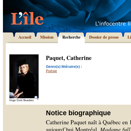
Accueil
Mission
Recherche
Dossier de presse
L
Paquet, Catherine
Genre(s) littéraire(s) :
Poésie
Hugo Doré Beaulieu
Notice biographique
Catherine Paquet naît à Québec en 1
aujourd’hui Montréal.
Madame full 