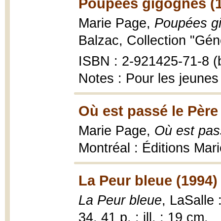
Poupées gigognes (
Marie Page,
Poupées g
Balzac, Collection "Géné
ISBN : 2-921425-71-8 (b
Notes : Pour les jeunes
Où est passé le Père
Marie Page,
Où est pas
Montréal : Éditions Mari
La Peur bleue (1994)
La Peur bleue
, LaSalle
34, 41 p. : ill. ; 19 cm.