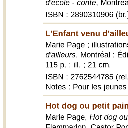
d'école - conte
, Montréal
ISBN : 2890310906 (br.
L'Enfant venu d'aille
Marie Page ; illustrati
d'ailleurs
, Montréal : Éd
115 p. : ill. ; 21 cm.
ISBN : 2762544785 (rel
Notes : Pour les jeunes
Hot dog ou petit pai
Marie Page,
Hot dog ou 
Flammarion, Castor Po