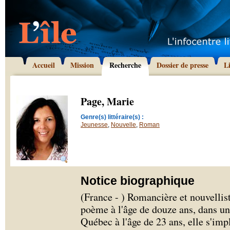
Accueil
Mission
Recherche
Dossier de presse
L
Page, Marie
Genre(s) littéraire(s) :
Jeunesse
,
Nouvelle
,
Roman
Notice biographique
(France - ) Romancière et nouvellis
poème à l'âge de douze ans, dans un 
Québec à l'âge de 23 ans, elle s'imp