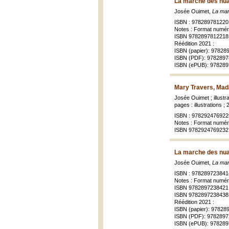
La marche des nuag
Josée Ouimet,
La mar
ISBN : 978289781220
Notes : Format numér
ISBN 9782897812218 
Réédition 2021 :
ISBN (papier): 9782
ISBN (PDF): 978289
ISBN (ePUB): 97828
Mary Travers, Mad
Josée Ouimet ; illustr
pages : illustrations ;
ISBN : 978292476922
Notes : Format numér
ISBN 9782924769232 
La marche des nuag
Josée Ouimet,
La mar
ISBN : 978289723841
Notes : Format numér
ISBN 9782897238421 
ISBN 9782897238438
Réédition 2021 :
ISBN (papier): 9782
ISBN (PDF): 978289
ISBN (ePUB): 97828