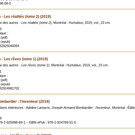
88-08-0
 - Les réalités (tome 2) (2019)
te des autres - Les réalités (tome 2)
, Montréal : Hurtubise, 2019, vol., 23 cm.
3
ique :
(pdf)
 (epub)
9782925040064
s - Les rêves (tome 1) (2019)
te des autres - Les rêves (tome 1)
, Montréal : Hurtubise, 2019, vol., 23 cm.
1
ique :
(pdf)
 (epub)
9782924981702
bardier : l'inventeur (2019)
ations intérieures : Adeline Lamarre,
Joseph-Armand Bombardier : l'inventeur
, Montréal : Éditi
8
78-2-925088-69-1 – ISBN ePub : 978-2-924769-51-5