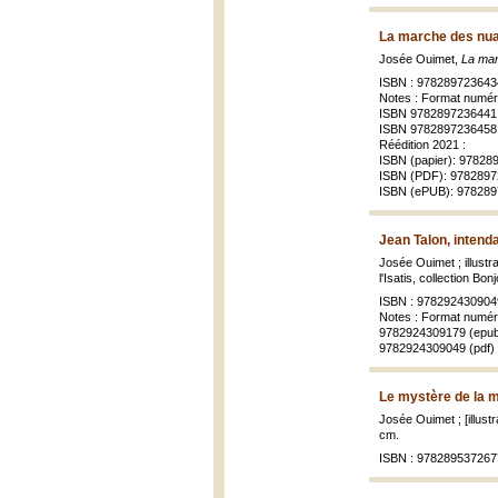
La marche des nuag
Josée Ouimet,
La mar
ISBN : 978289723643
Notes : Format numér
ISBN 9782897236441 
ISBN 9782897236458
Réédition 2021 :
ISBN (papier): 9782
ISBN (PDF): 978289
ISBN (ePUB): 97828
Jean Talon, intend
Josée Ouimet ; illustra
l'Isatis, collection Bon
ISBN : 978292430904
Notes : Format numér
9782924309179 (epu
9782924309049 (pdf)
Le mystère de la 
Josée Ouimet ; [illust
cm.
ISBN : 978289537267