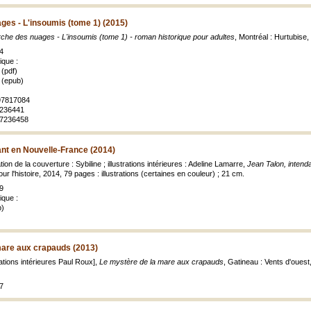
es - L'insoumis (tome 1) (2015)
che des nuages - L'insoumis (tome 1) - roman historique pour adultes
, Montréal : Hurtubise
4
ique :
(pdf)
 (epub)
897817084
7236441
97236458
ant en Nouvelle-France (2014)
tion de la couverture : Sybiline ; illustrations intérieures : Adeline Lamarre,
Jean Talon, intend
jour l'histoire, 2014, 79 pages : illustrations (certaines en couleur) ; 21 cm.
9
ique :
b)
mare aux crapauds (2013)
rations intérieures Paul Roux],
Le mystère de la mare aux crapauds
, Gatineau : Vents d'ouest, 
7