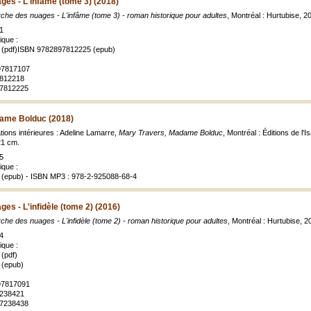
es - L'infâme (tome 3) (2018)
che des nuages - L'infâme (tome 3) - roman historique pour adultes
, Montréal : Hurtubise, 
1
ique :
(pdf)ISBN 9782897812225 (epub)
897817107
7812218
97812225
ame Bolduc (2018)
ations intérieures : Adeline Lamarre,
Mary Travers, Madame Bolduc
, Montréal : Éditions de l'I
 21 cm.
5
ique :
(epub) - ISBN MP3 : 978-2-925088-68-4
es - L'infidèle (tome 2) (2016)
che des nuages - L'infidèle (tome 2) - roman historique pour adultes
, Montréal : Hurtubise, 
4
ique :
(pdf)
 (epub)
897817091
7238421
97238438