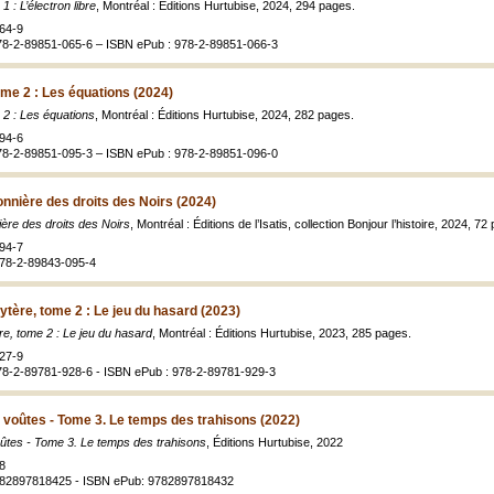
 : L’électron libre
, Montréal : Éditions Hurtubise, 2024, 294 pages.
64-9
78-2-89851-065-6 – ISBN ePub : 978-2-89851-066-3
ome 2 : Les équations (2024)
 2 : Les équations
, Montréal : Éditions Hurtubise, 2024, 282 pages.
94-6
78-2-89851-095-3 – ISBN ePub : 978-2-89851-096-0
nnière des droits des Noirs (2024)
ère des droits des Noirs
, Montréal : Éditions de l’Isatis, collection Bonjour l’histoire, 2024, 72
94-7
978-2-89843-095-4
ytère, tome 2 : Le jeu du hasard (2023)
re, tome 2 : Le jeu du hasard
, Montréal : Éditions Hurtubise, 2023, 285 pages.
27-9
78-2-89781-928-6 - ISBN ePub : 978-2-89781-929-3
 voûtes - Tome 3. Le temps des trahisons (2022)
ûtes - Tome 3. Le temps des trahisons
, Éditions Hurtubise, 2022
8
782897818425 - ISBN ePub: 9782897818432