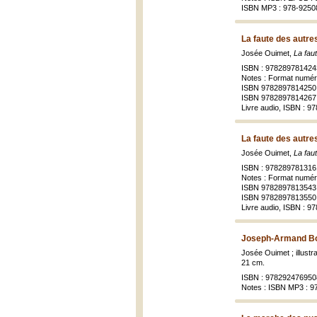
ISBN MP3 : 978-9250
La faute des autres
Josée Ouimet,
La fau
ISBN : 978289781424
Notes : Format numér
ISBN 9782897814250 
ISBN 9782897814267
Livre audio, ISBN : 
La faute des autre
Josée Ouimet,
La fau
ISBN : 978289781316
Notes : Format numér
ISBN 9782897813543 
ISBN 9782897813550
Livre audio, ISBN : 
Joseph-Armand Bom
Josée Ouimet ; illustr
21 cm.
ISBN : 978292476950
Notes : ISBN MP3 : 9