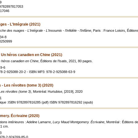
9
 9782897817053
817046
es - L'Intégrale (2021)
he des nuages - L'Intégrale - L'Insoumis - l'Infidèle - l'Infâme
, Paris : France Loisirs, Éditio
34-8
10250999
Un héros canadien en Chine (2021)
 héros canadien en Chine
, Éditions de l’Isatis, 2021, 80 pages.
19-6
78-2-925088-20-2 - ISBN MP3: 978-2-925088-63-9
 - Les révoltes (tome 3) (2020)
Les révoltes (tome 3)
, Montréal: Hurtubise, [2019], 2020
1
rique :ISBN 9782897816285 (pdf) ISBN 9782897816292 (epub)
ery. Écrivaine (2020)
ations intérieures : Adeline Lamarre,
Lucy Maud Montgomery. Écrivaine
, Montréal : Éditions de
 21 cm.
3
 978-2-924769-85-0