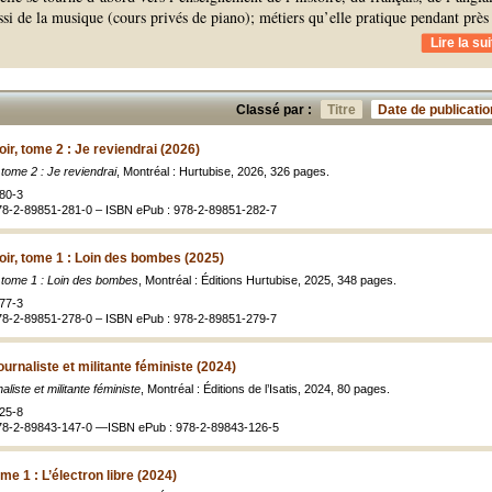
ssi de la musique (cours privés de piano); métiers qu’elle pratique pendant près
Lire la sui
Classé par :
Titre
Date de publicatio
ir, tome 2 : Je reviendrai (2026)
 tome 2 : Je reviendrai
, Montréal : Hurtubise, 2026, 326 pages.
80-3
78-2-89851-281-0 – ISBN ePub : 978-2-89851-282-7
oir, tome 1 : Loin des bombes (2025)
, tome 1 : Loin des bombes
, Montréal : Éditions Hurtubise, 2025, 348 pages.
77-3
78-2-89851-278-0 – ISBN ePub : 978-2-89851-279-7
urnaliste et militante féministe (2024)
liste et militante féministe
, Montréal : Éditions de l’Isatis, 2024, 80 pages.
25-8
978-2-89843-147-0 —ISBN ePub : 978-2-89843-126-5
me 1 : L’électron libre (2024)