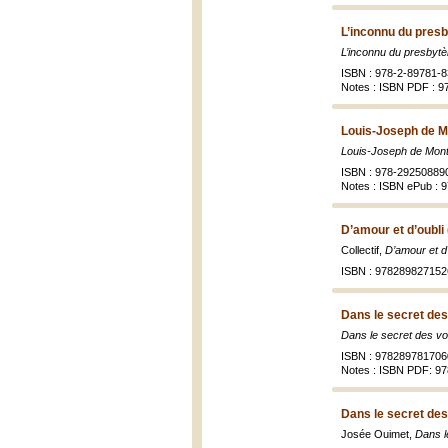
L’inconnu du presb
L’inconnu du presbytè
ISBN : 978-2-89781-8
Notes : ISBN PDF : 9
Louis-Joseph de M
Louis-Joseph de Mon
ISBN : 978-29250889
Notes : ISBN ePub : 
D’amour et d’oubli
Collectif,
D’amour et d’
ISBN : 978289827152
Dans le secret des
Dans le secret des v
ISBN : 978289781706
Notes : ISBN PDF: 9
Dans le secret des
Josée Ouimet,
Dans l