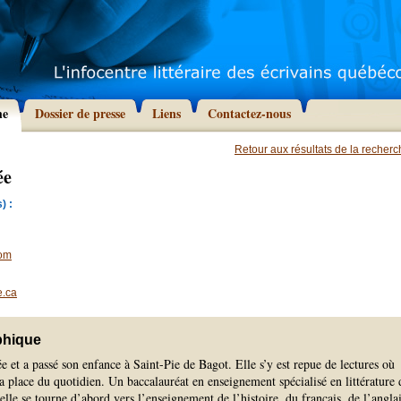
he
Dossier de presse
Liens
Contactez-nous
Retour aux résultats de la recher
ée
) :
com
.ca
phique
e et a passé son enfance à Saint-Pie de Bagot. Elle s’y est repue de lectures où
la place du quotidien. Un baccalauréat en enseignement spécialisé en littérature 
le se tourne d’abord vers l’enseignement de l’histoire, du français, de l’angla