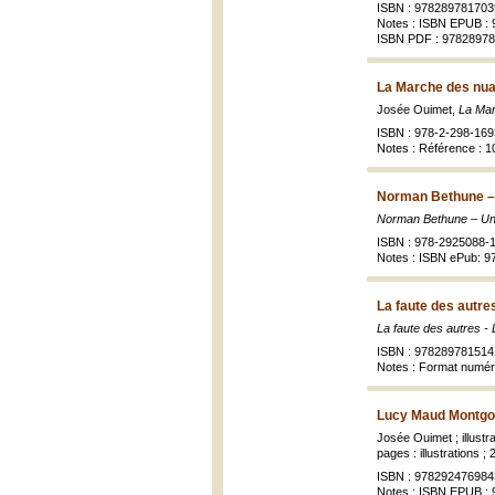
ISBN : 978289781703
Notes : ISBN EPUB :
ISBN PDF : 9782897
La Marche des nuag
Josée Ouimet,
La Marc
ISBN : 978-2-298-169
Notes : Référence : 
Norman Bethune – 
Norman Bethune – Un
ISBN : 978-2925088-
Notes : ISBN ePub: 9
La faute des autres
La faute des autres - 
ISBN : 978289781514
Notes : Format numé
Lucy Maud Montgom
Josée Ouimet ; illustr
pages : illustrations ;
ISBN : 978292476984
Notes : ISBN EPUB :