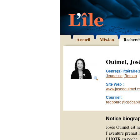
Accueil
Mission
Recherc
Ouimet, Jos
Genre(s) littéraire(s
Jeunesse
,
Roman
Site Web :
www.joseeouimet.
Courriel :
regbourq@cgocable
Notice biogra
Josée Ouimet est né
l’aventure prenait 
l’UQTR en poche, el