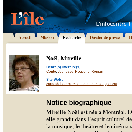
Accueil
Mission
Recherche
Dossier de presse
L
Noël, Mireille
Genre(s) littéraire(s) :
Conte
,
Jeunesse
,
Nouvelle
,
Roman
Site Web :
carnetdebordmireillenoelauteur.blogspot.ca/
Notice biographique
Mireille Noël est née à Montréal.
elle grandit dans l’esprit culturel de
la musique, le théâtre et le cinéma