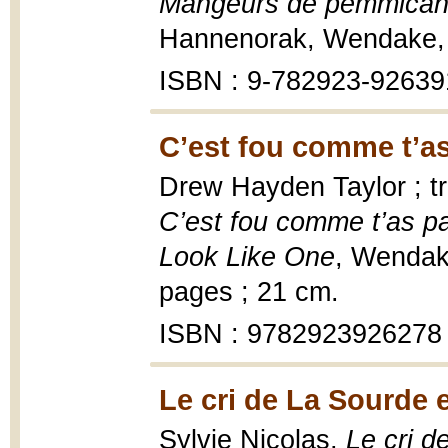
Mangeurs de pemmican
Hannenorak, Wendake, 
ISBN : 9-782923-92639
C’est fou comme t’as 
Drew Hayden Taylor ; tra
C’est fou comme t’as pas
Look Like One
, Wendak
pages ; 21 cm.
ISBN : 9782923926278
Le cri de La Sourde 
Sylvie Nicolas,
Le cri d