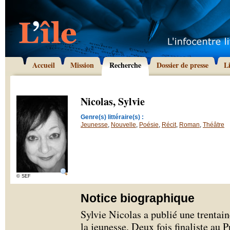
Accueil
Mission
Recherche
Dossier de presse
L
Nicolas, Sylvie
Genre(s) littéraire(s) :
Jeunesse
,
Nouvelle
,
Poésie
,
Récit
,
Roman
,
Théâtre
© SEF
Notice biographique
Sylvie Nicolas a publié une trentain
la jeunesse. Deux fois finaliste au