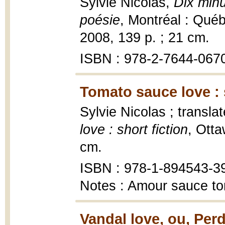
Sylvie Nicolas,
Dix minu
poésie
, Montréal : Québ
2008, 139 p. ; 21 cm.
ISBN : 978-2-7644-067
Tomato sauce love : s
Sylvie Nicolas ; transl
love : short fiction
, Ott
cm.
ISBN : 978-1-894543-3
Notes : Amour sauce to
Vandal love, ou, Per