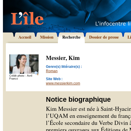
Accueil
Mission
Recherche
Dossier de presse
L
Messier, Kim
Genre(s) littéraire(s) :
Roman
Crédit photo : Avril
Site Web :
Franco
www.messierkim.com
Notice biographique
Kim Messier est née à Saint-Hyacint
l’UQAM en enseignement du français
l’École secondaire du Verbe Divin à
premiers ouvrages aux Éditions de 