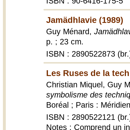
ISBN : 90-6416-175-5
Jamädhlavie (1989)
Guy Ménard,
Jamädhlav
p. ; 23 cm.
ISBN : 2890522873 (br.
Les Ruses de la tech
Christian Miquel, Guy 
symbolisme des techniqu
Boréal ; Paris : Méridie
ISBN : 2890522121 (br.
Notes : Comprend un i