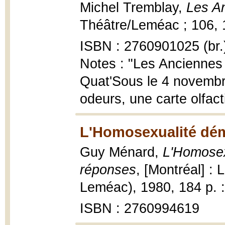
Michel Tremblay,
Les A
Théâtre/Leméac ; 106, 1
ISBN : 2760901025 (br.
Notes : "Les Anciennes 
Quat'Sous le 4 novembre
odeurs, une carte olfact
L'Homosexualité dém
Guy Ménard,
L'Homosexu
réponses
, [Montréal] :
Leméac), 1980, 184 p. 
ISBN : 2760994619