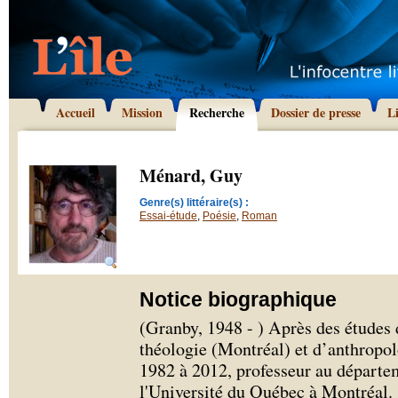
Accueil
Mission
Recherche
Dossier de presse
L
Ménard, Guy
Genre(s) littéraire(s) :
Essai-étude
,
Poésie
,
Roman
Notice biographique
(Granby, 1948 - ) Après des études 
théologie (Montréal) et d’anthropol
1982 à 2012, professeur au départem
l'Université du Québec à Montréal.