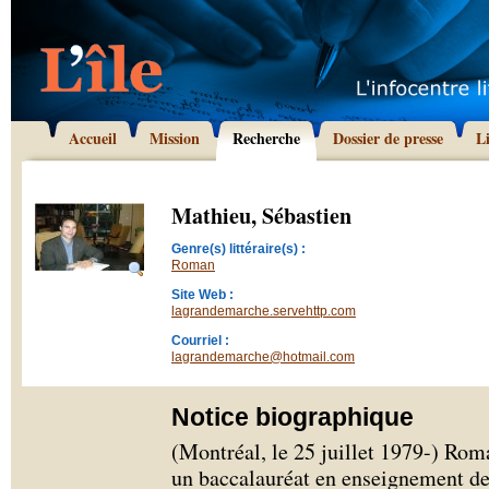
Accueil
Mission
Recherche
Dossier de presse
L
Mathieu, Sébastien
Genre(s) littéraire(s) :
Roman
Site Web :
lagrandemarche.servehttp.com
Courriel :
lagrandemarche@hotmail.com
Notice biographique
(Montréal, le 25 juillet 1979-) Ro
un baccalauréat en enseignement de