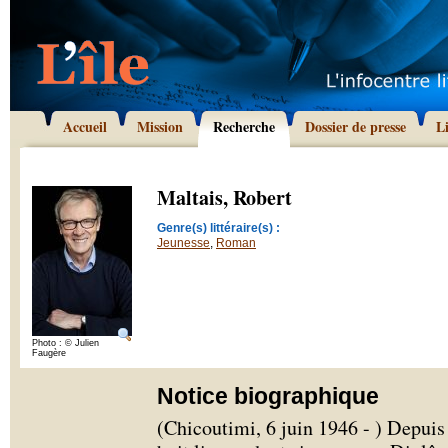
Accueil
Mission
Recherche
Dossier de presse
L
Maltais, Robert
Genre(s) littéraire(s) :
Jeunesse
,
Roman
Photo : © Julien
Faugère
Notice biographique
(Chicoutimi, 6 juin 1946 - ) Depuis