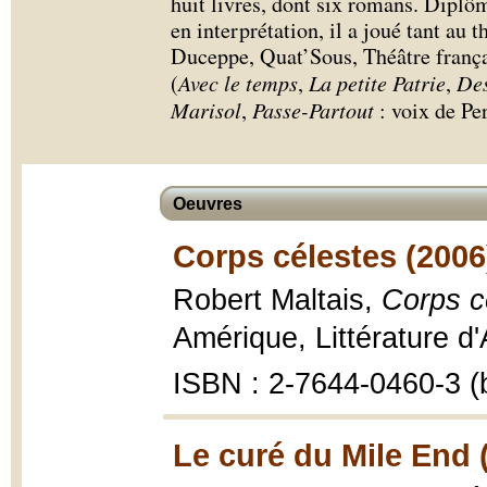
huit livres, dont six romans. Diplô
en interprétation, il a joué tant au
Duceppe, Quat’Sous, Théâtre françai
(
Avec le temps
,
La petite Patrie
,
De
Marisol
,
Passe-Partout
: voix de Per
Oeuvres
Corps célestes (2006
Robert Maltais,
Corps c
Amérique, Littérature d
ISBN : 2-7644-0460-3 (b
Le curé du Mile End 