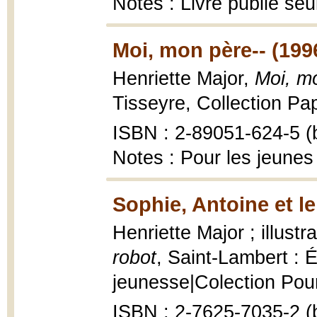
Notes : Livre publié se
Moi, mon père-- (199
Henriette Major,
Moi, m
Tisseyre, Collection Papi
ISBN : 2-89051-624-5 (b
Notes : Pour les jeunes
Sophie, Antoine et le
Henriette Major ; illustr
robot
, Saint-Lambert : É
jeunesse|Colection Pour 
ISBN : 2-7625-7035-2 (b