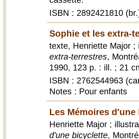
cassette.
ISBN : 2892421810 (br.
Sophie et les extra-t
texte, Henriette Major ; 
extra-terrestres
, Montréa
1990, 123 p. : ill. ; 21 c
ISBN : 2762544963 (car
Notes : Pour enfants
Les Mémoires d'une b
Henriette Major ; illust
d'une bicyclette
, Montré