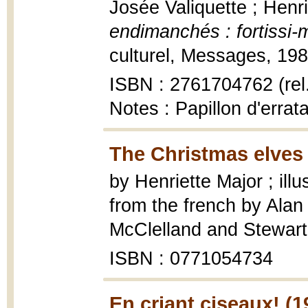
Josée Valiquette ; Henr
endimanchés : fortissi-
culturel, Messages, 1989,
ISBN : 2761704762 (rel.
Notes : Papillon d'errat
The Christmas elves 
by Henriette Major ; ill
from the french by Ala
McClelland and Stewart,
ISBN : 0771054734
En criant ciseaux! (1