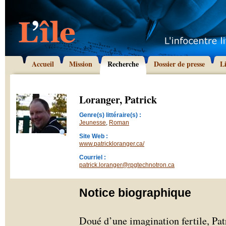
Accueil
Mission
Recherche
Dossier de presse
L
Loranger, Patrick
Genre(s) littéraire(s) :
Jeunesse
,
Roman
Site Web :
www.patrickloranger.ca/
Courriel :
patrick.loranger@rpgtechnotron.ca
Notice biographique
Doué d’une imagination fertile, Pat