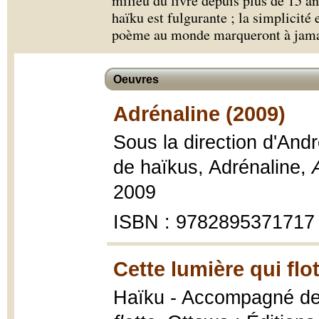
milieu du livre depuis plus de 15 an
haïku est fulgurante ; la simplicité 
poème au monde marqueront à jamai
Oeuvres
Adrénaline (2009)
Sous la direction d'And
de haïkus, Adrénaline,
2009
ISBN : 9782895371717
Cette lumière qui flo
Haïku - Accompagné de 