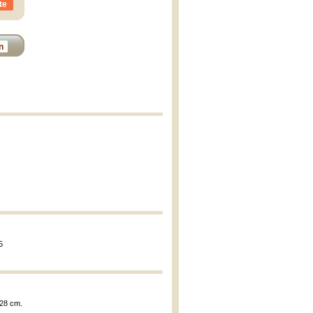
te
n
5
 28 cm.