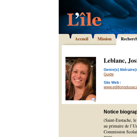
Accueil
Mission
Recherc
Leblanc, Jos
Genre(s) littéraire(s
Guide
Site Web :
www.editionsdusac
Notice biogra
(Saint-Eustache, le
au primaire de l’Un
Commission Scolaire