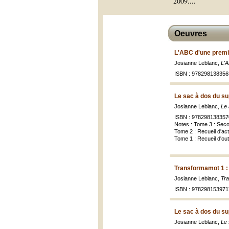
2009.
...
Oeuvres
L'ABC d'une premiè
Josianne Leblanc,
L'A
ISBN : 978298138356
Le sac à dos du su
Josianne Leblanc,
Le 
ISBN : 978298138357
Notes : Tome 3 : Sec
Tome 2 : Recueil d'act
Tome 1 : Recueil d'out
Transformamot 1 : j
Josianne Leblanc,
Tra
ISBN : 9782981539717
Le sac à dos du su
Josianne Leblanc,
Le 