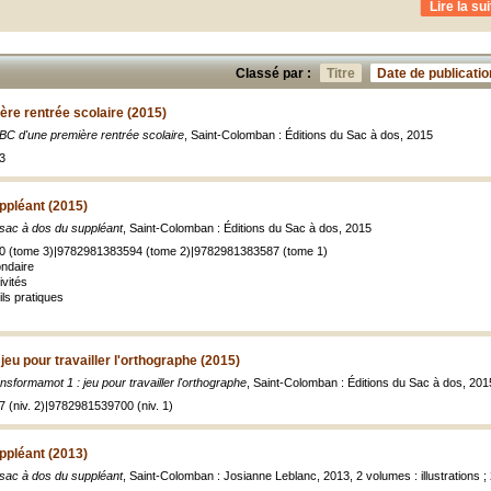
Lire la sui
Classé par :
Titre
Date de publicatio
re rentrée scolaire (2015)
BC d'une première rentrée scolaire
, Saint-Colomban : Éditions du Sac à dos, 2015
3
ppléant (2015)
sac à dos du suppléant
, Saint-Colomban : Éditions du Sac à dos, 2015
0 (tome 3)|9782981383594 (tome 2)|9782981383587 (tome 1)
ondaire
ivités
ils pratiques
eu pour travailler l'orthographe (2015)
nsformamot 1 : jeu pour travailler l'orthographe
, Saint-Colomban : Éditions du Sac à dos, 201
 (niv. 2)|9782981539700 (niv. 1)
ppléant (2013)
sac à dos du suppléant
, Saint-Colomban : Josianne Leblanc, 2013, 2 volumes : illustrations ;