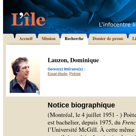
Accueil
Mission
Recherche
Dossier de presse
L
Lauzon, Dominique
Genre(s) littéraire(s) :
Essai-étude
,
Poésie
Notice biographique
(Montréal, le 4 juillet 1951 - ) Po
est bachelier, depuis 1975, du
Frenc
l’Université McGill. À cette même 