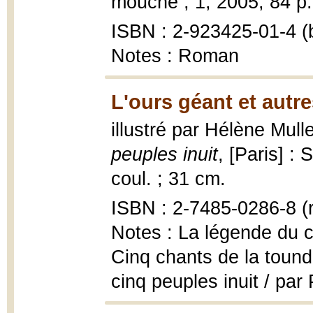
mouche ; 1, 2005, 84 p. :
ISBN : 2-923425-01-4 (b
Notes : Roman
L'ours géant et autre
illustré par Hélène Mull
peuples inuit
, [Paris] : 
coul. ; 31 cm.
ISBN : 2-7485-0286-8 (r
Notes : La légende du c
Cinq chants de la tound
cinq peuples inuit / par