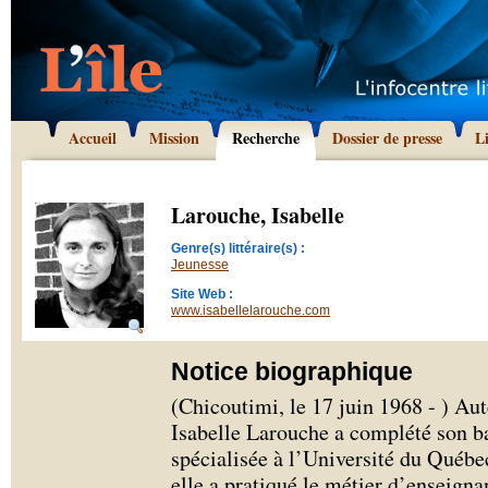
Accueil
Mission
Recherche
Dossier de presse
L
Larouche, Isabelle
Genre(s) littéraire(s) :
Jeunesse
Site Web :
www.isabellelarouche.com
Notice biographique
(Chicoutimi, le 17 juin 1968 - ) Aut
Isabelle Larouche a complété son b
spécialisée à l’Université du Québe
elle a pratiqué le métier d’enseign