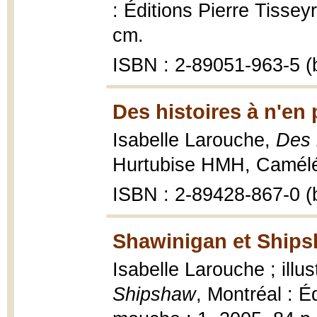
: Éditions Pierre Tisseyr
cm.
ISBN : 2-89051-963-5 (b
Des histoires à n'en p
Isabelle Larouche,
Des h
Hurtubise HMH, Caméléo
ISBN : 2-89428-867-0 (b
Shawinigan et Ships
Isabelle Larouche ; illu
Shipshaw
, Montréal : É