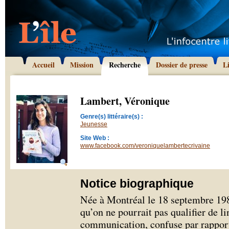
Accueil
Mission
Recherche
Dossier de presse
L
Lambert, Véronique
Genre(s) littéraire(s) :
Jeunesse
Site Web :
www.facebook.com/veroniquelambertecrivaine
Notice biographique
Née à Montréal le 18 septembre 198
qu’on ne pourrait pas qualifier de l
communication, confuse par rapport à